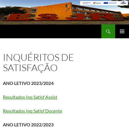
Saltar
para
o
conteúdo
Procurar
Escola Secundária José Régio
MENU
PRIMÁR
INQUÉRITOS DE
SATISFAÇÃO
ANO LETIVO 2023/2024
Resultados Inq Satisf Assist
Resultados Inq Satisf Docente
ANO LETIVO 2022/2023