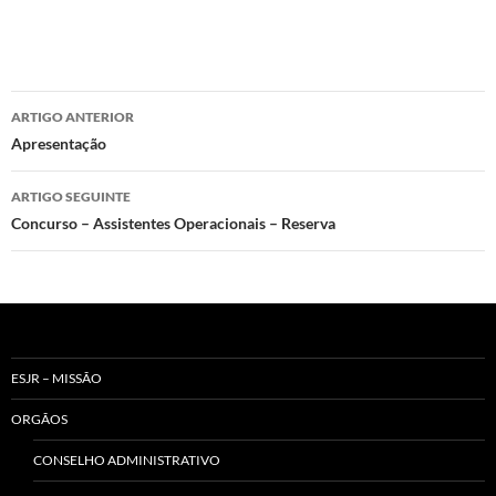
Navegação
ARTIGO ANTERIOR
de
Apresentação
artigos
ARTIGO SEGUINTE
Concurso – Assistentes Operacionais – Reserva
ESJR – MISSÃO
ORGÃOS
CONSELHO ADMINISTRATIVO