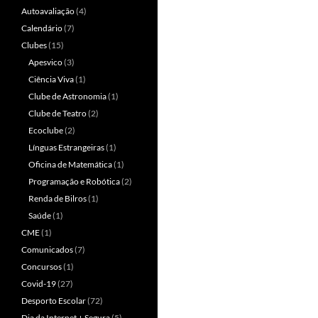
Autoavaliação
(4)
Calendário
(7)
Clubes
(15)
Apesvico
(3)
Ciência Viva
(1)
Clube de Astronomia
(1)
Clube de Teatro
(2)
Ecoclube
(2)
Línguas Estrangeiras
(1)
Oficina de Matemática
(1)
Programação e Robótica
(2)
Renda de Bilros
(1)
Saúde
(1)
CME
(1)
Comunicados
(7)
Concursos
(1)
Covid-19
(27)
Desporto Escolar
(72)
Dia da Internet + Segura
(5)