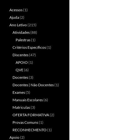
Acessos
(1)
Ajuda
(2)
Ano Letivo
(215)
Atividades
(88)
Palestras
(1)
Critérios Específicos
(1)
Discentes
(47)
APOIO
(1)
QVE
(6)
Docentes
(3)
Docentes | Não Docentes
(1)
Exames
(5)
Manuais Escolares
(6)
Matriculas
(3)
OFERTA FORMATIVA
(2)
Provas Comuns
(1)
RECONHECMENTO
(1)
Apoio
(2)