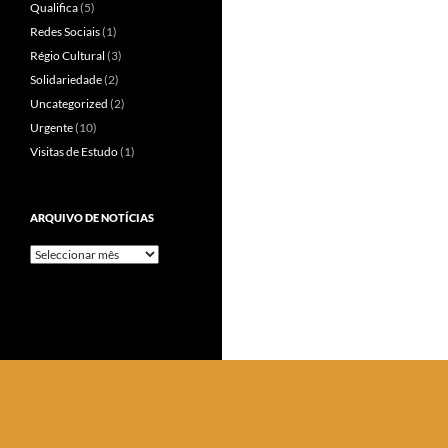
Qualifica
(5)
Redes Sociais
(1)
Régio Cultural
(3)
Solidariedade
(2)
Uncategorized
(2)
Urgente
(10)
Visitas de Estudo
(1)
ARQUIVO DE NOTÍCIAS
Arquivo
de
Notícias