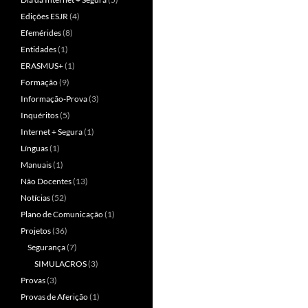
Edições ESJR
(4)
Efemérides
(8)
Entidades
(1)
ERASMUS+
(1)
Formação
(9)
Informação-Prova
(3)
Inquéritos
(5)
Internet + Segura
(1)
Línguas
(1)
Manuais
(1)
Não Docentes
(13)
Notícias
(52)
Plano de Comunicação
(1)
Projetos
(36)
Segurança
(7)
SIMULACROS
(3)
Provas
(3)
Provas de Aferição
(1)