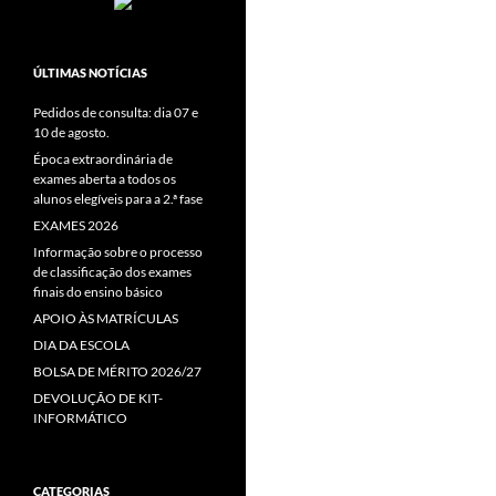
ÚLTIMAS NOTÍCIAS
Pedidos de consulta: dia 07 e
10 de agosto.
Época extraordinária de
exames aberta a todos os
alunos elegíveis para a 2.ª fase
EXAMES 2026
Informação sobre o processo
de classificação dos exames
finais do ensino básico
APOIO ÀS MATRÍCULAS
DIA DA ESCOLA
BOLSA DE MÉRITO 2026/27
DEVOLUÇÃO DE KIT-
INFORMÁTICO
CATEGORIAS