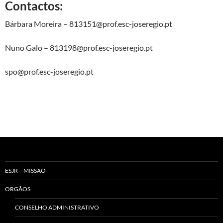
Contactos:
Bárbara Moreira – 813151@prof.esc-joseregio.pt
Nuno Galo – 813198@prof.esc-joseregio.pt
spo@prof.esc-joseregio.pt
ESJR – MISSÃO
ORGÃOS
CONSELHO ADMINISTRATIVO