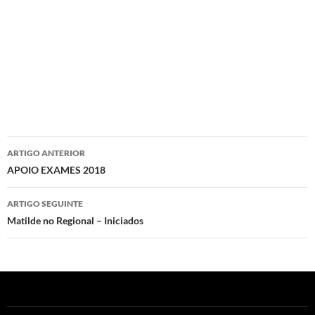
Navegação
ARTIGO ANTERIOR
de
APOIO EXAMES 2018
artigos
ARTIGO SEGUINTE
Matilde no Regional – Iniciados