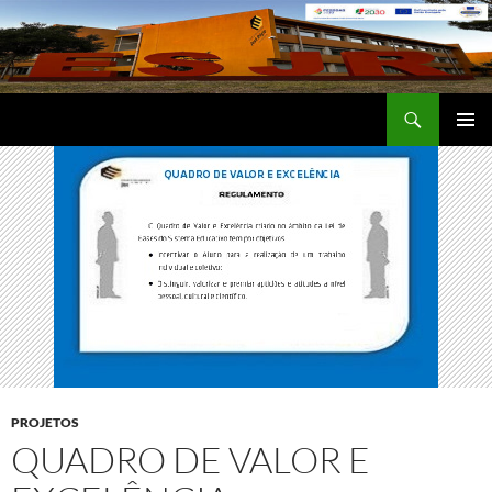
Saltar
para
o
conteúdo
Procurar
Escola Secundária José Régio
MENU
PRIMÁR
PROJETOS
QUADRO DE VALOR E