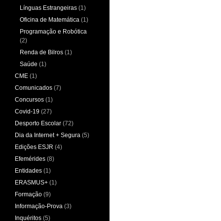
Línguas Estrangeiras
(1)
Oficina de Matemática
(1)
Programação e Robótica
(2)
Renda de Bilros
(1)
Saúde
(1)
CME
(1)
Comunicados
(7)
Concursos
(1)
Covid-19
(27)
Desporto Escolar
(72)
Dia da Internet + Segura
(5)
Edições ESJR
(4)
Efemérides
(8)
Entidades
(1)
ERASMUS+
(1)
Formação
(9)
Informação-Prova
(3)
Inquéritos
(5)