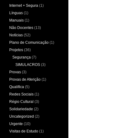
Internet + Segura
(1)
Línguas
(1)
Manuais
(1)
Não Docentes
(13)
Notícias
(52)
Plano de Comunicação
(1)
Projetos
(36)
Segurança
(7)
SIMULACROS
(3)
Provas
(3)
Provas de Aferição
(1)
Qualifica
(5)
Redes Sociais
(1)
Régio Cultural
(3)
Solidariedade
(2)
Uncategorized
(2)
Urgente
(10)
Visitas de Estudo
(1)