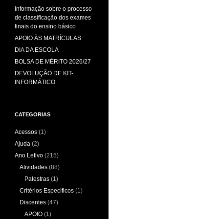
Informação sobre o processo
de classificação dos exames
finais do ensino básico
APOIO ÀS MATRÍCULAS
DIA DA ESCOLA
BOLSA DE MÉRITO 2026/27
DEVOLUÇÃO DE KIT-
INFORMÁTICO
CATEGORIAS
Acessos
(1)
Ajuda
(2)
Ano Letivo
(215)
Atividades
(88)
Palestras
(1)
Critérios Específicos
(1)
Discentes
(47)
APOIO
(1)