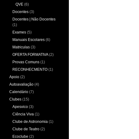
QVE
(6)
Docentes
(3)
Docentes | Não Docentes
(1)
Exames
(5)
Manuais Escolares
(6)
Matriculas
(3)
OFERTA FORMATIVA
(2)
Provas Comuns
(1)
RECONHECMENTO
(1)
Apoio
(2)
Autoavaliação
(4)
Calendário
(7)
Clubes
(15)
Apesvico
(3)
Ciência Viva
(1)
Clube de Astronomia
(1)
Clube de Teatro
(2)
Ecoclube
(2)