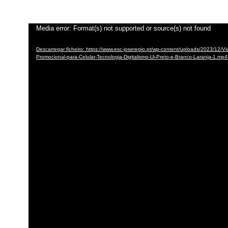
Reprodutor
Media error: Format(s) not supported or source(s) not found
de
Descarregar ficheiro: https://www.esc-joseregio.pt/wp-content/uploads/2023/12/Vi
vídeo
Promocional-para-Celular-Tecnologia-Digitalismo-Ui-Preto-e-Branco-Laranja-1.mp