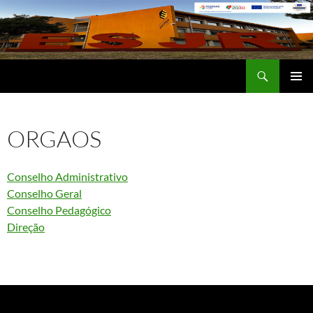
Saltar
para
o
conteúdo
Procurar
Escola Secundária José Régio
MENU
PRIMÁR
ORGAOS
Conselho Administrativo
Conselho Geral
Conselho Pedagógico
Direção