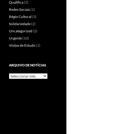
Qualifica
(5)
Redes Sociais
(1)
Régio Cultural
(3)
Solidariedade
(2)
Uncategorized
(2)
Urgente
(10)
Visitas de Estudo
(1)
ARQUIVO DE NOTÍCIAS
Arquivo
de
Notícias