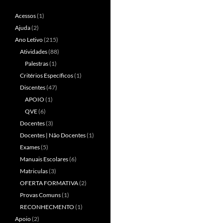
Acessos
(1)
Ajuda
(2)
Ano Letivo
(215)
Atividades
(88)
Palestras
(1)
Critérios Específicos
(1)
Discentes
(47)
APOIO
(1)
QVE
(6)
Docentes
(3)
Docentes | Não Docentes
(1)
Exames
(5)
Manuais Escolares
(6)
Matriculas
(3)
OFERTA FORMATIVA
(2)
Provas Comuns
(1)
RECONHECMENTO
(1)
Apoio
(2)