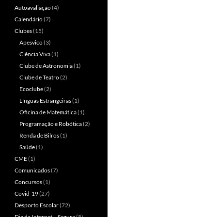
Autoavaliação
(4)
Calendário
(7)
Clubes
(15)
Apesvico
(3)
Ciência Viva
(1)
Clube de Astronomia
(1)
Clube de Teatro
(2)
Ecoclube
(2)
Línguas Estrangeiras
(1)
Oficina de Matemática
(1)
Programação e Robótica
(2)
Renda de Bilros
(1)
Saúde
(1)
CME
(1)
Comunicados
(7)
Concursos
(1)
Covid-19
(27)
Desporto Escolar
(72)
Dia da Internet + Segura
(5)