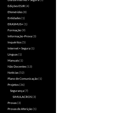
Edições ESJR
(4)
Efemérides
(8)
Entidades
(1)
ERASMUS+
(1)
Formação
(9)
Informação-Prova
(3)
Inquéritos
(5)
Internet + Segura
(1)
Línguas
(1)
Manuais
(1)
Não Docentes
(13)
Notícias
(52)
Plano de Comunicação
(1)
Projetos
(36)
Segurança
(7)
SIMULACROS
(3)
Provas
(3)
Provas de Aferição
(1)