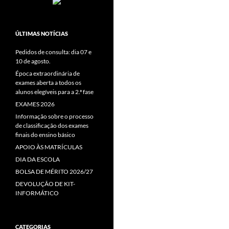
ÚLTIMAS NOTÍCIAS
Pedidos de consulta: dia 07 e
10 de agosto.
Época extraordinária de
exames aberta a todos os
alunos elegíveis para a 2.ª fase
EXAMES 2026
Informação sobre o processo
de classificação dos exames
finais do ensino básico
APOIO ÀS MATRÍCULAS
DIA DA ESCOLA
BOLSA DE MÉRITO 2026/27
DEVOLUÇÃO DE KIT-
INFORMÁTICO
CATEGORIAS