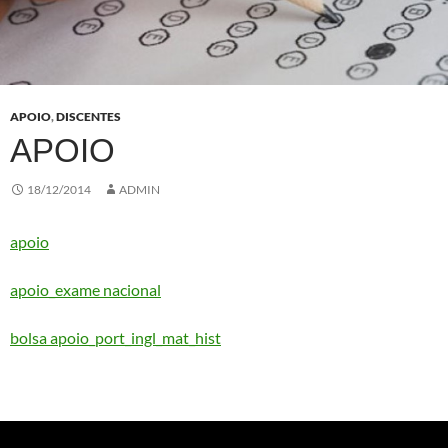
APOIO
,
DISCENTES
APOIO
18/12/2014
ADMIN
apoio
apoio_exame nacional
bolsa apoio_port_ingl_mat_hist