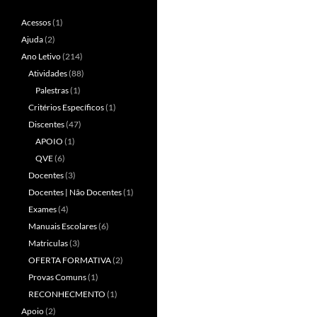
Acessos
(1)
Ajuda
(2)
Ano Letivo
(214)
Atividades
(88)
Palestras
(1)
Critérios Específicos
(1)
Discentes
(47)
APOIO
(1)
QVE
(6)
Docentes
(3)
Docentes | Não Docentes
(1)
Exames
(4)
Manuais Escolares
(6)
Matriculas
(3)
OFERTA FORMATIVA
(2)
Provas Comuns
(1)
RECONHECMENTO
(1)
Apoio
(2)