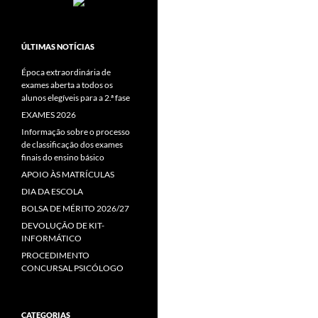
ÚLTIMAS NOTÍCIAS
Época extraordinária de
exames aberta a todos os
alunos elegíveis para a 2.ª fase
EXAMES 2026
Informação sobre o processo
de classificação dos exames
finais do ensino básico
APOIO ÀS MATRÍCULAS
DIA DA ESCOLA
BOLSA DE MÉRITO 2026/27
DEVOLUÇÃO DE KIT-
INFORMÁTICO
PROCEDIMENTO
CONCURSAL PSICÓLOGO
CATEGORIAS