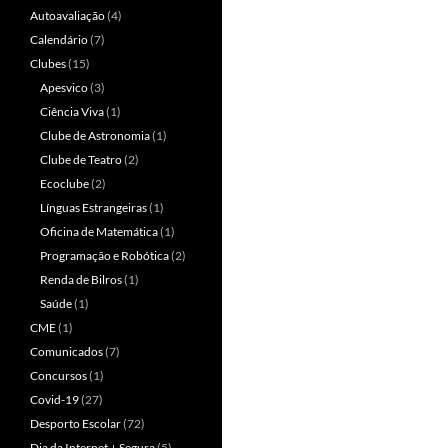
Autoavaliação
(4)
Calendário
(7)
Clubes
(15)
Apesvico
(3)
Ciência Viva
(1)
Clube de Astronomia
(1)
Clube de Teatro
(2)
Ecoclube
(2)
Línguas Estrangeiras
(1)
Oficina de Matemática
(1)
Programação e Robótica
(2)
Renda de Bilros
(1)
Saúde
(1)
CME
(1)
Comunicados
(7)
Concursos
(1)
Covid-19
(27)
Desporto Escolar
(72)
Dia da Internet + Segura
(5)