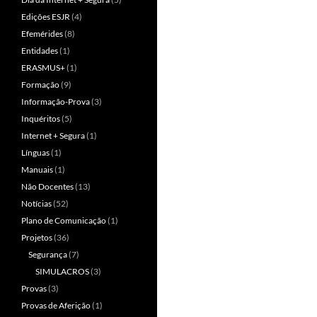
Edições ESJR
(4)
Efemérides
(8)
Entidades
(1)
ERASMUS+
(1)
Formação
(9)
Informação-Prova
(3)
Inquéritos
(5)
Internet + Segura
(1)
Línguas
(1)
Manuais
(1)
Não Docentes
(13)
Notícias
(52)
Plano de Comunicação
(1)
Projetos
(36)
Segurança
(7)
SIMULACROS
(3)
Provas
(3)
Provas de Aferição
(1)