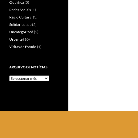
Qualifica
(5)
Redes Sociais
(1)
Régio Cultural
(3)
Solidariedade
(2)
Uncategorized
(2)
Urgente
(10)
Visitas de Estudo
(1)
ARQUIVO DE NOTÍCIAS
Arquivo
de
Notícias