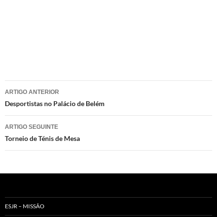
Navegação
ARTIGO ANTERIOR
de
Desportistas no Palácio de Belém
artigos
ARTIGO SEGUINTE
Torneio de Ténis de Mesa
ESJR – MISSÃO