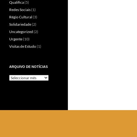
Qualifica
(5)
Redes Sociais
(1)
Régio Cultural
(3)
Solidariedade
(2)
Uncategorized
(2)
Urgente
(10)
Visitas de Estudo
(1)
ARQUIVO DE NOTÍCIAS
Arquivo
de
Notícias