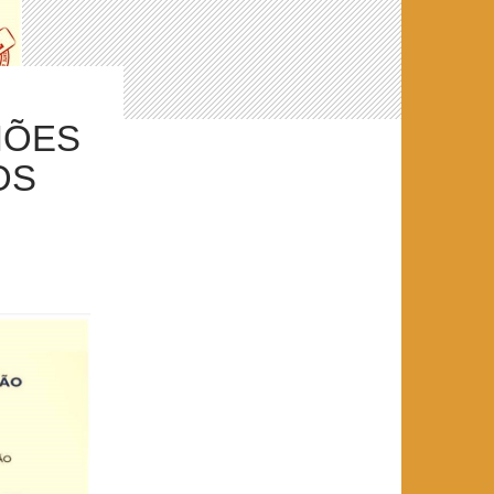
IÕES
OS