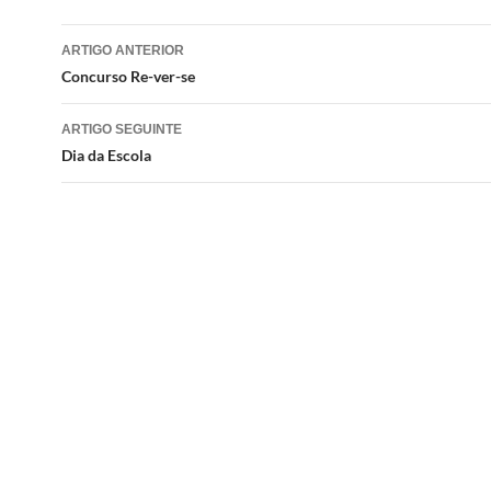
Navegação
ARTIGO ANTERIOR
de
Concurso Re-ver-se
artigos
ARTIGO SEGUINTE
Dia da Escola