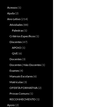
Acessos
(1)
Ajuda
(2)
Ano Letivo
(214)
Atividades
(88)
Palestras
(1)
Critérios Específicos
(1)
Discentes
(47)
APOIO
(1)
QVE
(6)
Docentes
(3)
Docentes | Não Docentes
(1)
Exames
(4)
Manuais Escolares
(6)
Matriculas
(3)
OFERTA FORMATIVA
(2)
Provas Comuns
(1)
RECONHECMENTO
(1)
Apoio
(2)