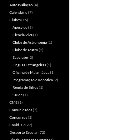
Autoavaliação
(4)
Calendário
(7)
Clubes
(15)
Apesvico
(3)
Ciência Viva
(1)
Clube de Astronomia
(1)
Clube de Teatro
(2)
Ecoclube
(2)
Línguas Estrangeiras
(1)
Oficina de Matemática
(1)
Programação e Robótica
(2)
Renda de Bilros
(1)
Saúde
(1)
CME
(1)
Comunicados
(7)
Concursos
(1)
Covid-19
(27)
Desporto Escolar
(72)
Dia da Internet + Segura
(5)