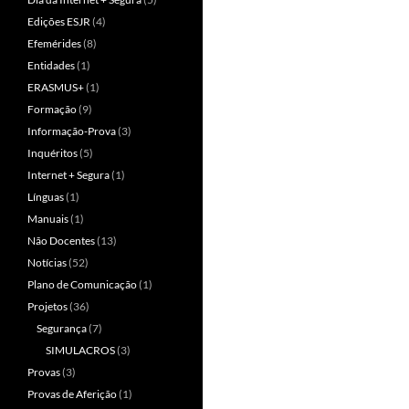
Edições ESJR
(4)
Efemérides
(8)
Entidades
(1)
ERASMUS+
(1)
Formação
(9)
Informação-Prova
(3)
Inquéritos
(5)
Internet + Segura
(1)
Línguas
(1)
Manuais
(1)
Não Docentes
(13)
Notícias
(52)
Plano de Comunicação
(1)
Projetos
(36)
Segurança
(7)
SIMULACROS
(3)
Provas
(3)
Provas de Aferição
(1)