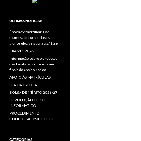
ÚLTIMAS NOTÍCIAS
Época extraordinária de
exames aberta a todos os
alunos elegíveis para a 2.ª fase
EXAMES 2026
Informação sobre o processo
de classificação dos exames
finais do ensino básico
APOIO ÀS MATRÍCULAS
DIA DA ESCOLA
BOLSA DE MÉRITO 2026/27
DEVOLUÇÃO DE KIT-
INFORMÁTICO
PROCEDIMENTO
CONCURSAL PSICÓLOGO
CATEGORIAS