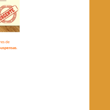
res de
suspensas
.