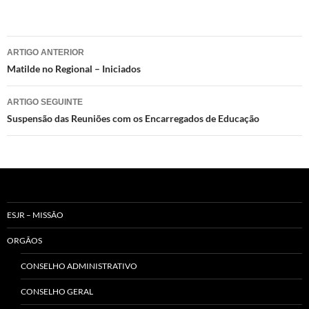
Navegação
ARTIGO ANTERIOR
de
Matilde no Regional – Iniciados
artigos
ARTIGO SEGUINTE
Suspensão das Reuniões com os Encarregados de Educação
ESJR – MISSÃO
ORGÃOS
CONSELHO ADMINISTRATIVO
CONSELHO GERAL