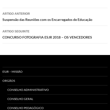
Navegação
ARTIGO ANTERIOR
de
Suspensão das Reuniões com os Encarregados de Educação
artigos
ARTIGO SEGUINTE
CONCURSO FOTOGRAFIA ESJR 2018 – OS VENCEDORES
ESJR – MISSÃO
ORGÃOS
CONSELHO ADMINISTRATIVO
CONSELHO GERAL
CONSELHO PEDAGÓGICO