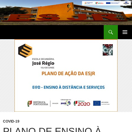
Saltar
para
o
conteúdo
Procurar
Escola Secundária José Régio
MENU
PRIMÁR
COVID-19
PLANO DE ENSINO À