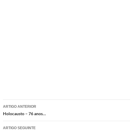
Navegação
ARTIGO ANTERIOR
de
Holocausto – 76 anos…
artigos
ARTIGO SEGUINTE