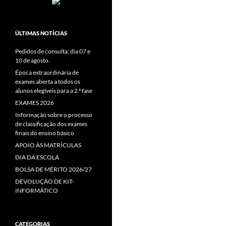
ÚLTIMAS NOTÍCIAS
Pedidos de consulta: dia 07 e
10 de agosto.
Época extraordinária de
exames aberta a todos os
alunos elegíveis para a 2.ª fase
EXAMES 2026
Informação sobre o processo
de classificação dos exames
finais do ensino básico
APOIO ÀS MATRÍCULAS
DIA DA ESCOLA
BOLSA DE MÉRITO 2026/27
DEVOLUÇÃO DE KIT-
INFORMÁTICO
CATEGORIAS