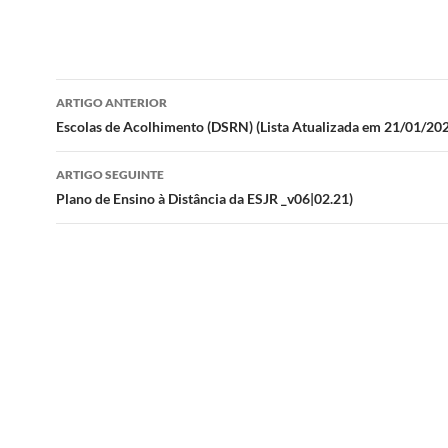
Navegação
ARTIGO ANTERIOR
de
Escolas de Acolhimento (DSRN) (Lista Atualizada em 21/01/202
artigos
ARTIGO SEGUINTE
Plano de Ensino à Distância da ESJR _v06|02.21)