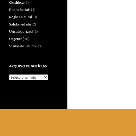
Qualifica
(5)
Redes Sociais
(1)
Régio Cultural
(3)
Solidariedade
(2)
Uncategorized
(2)
Urgente
(10)
Visitas de Estudo
(1)
ARQUIVO DE NOTÍCIAS
Arquivo
de
Notícias