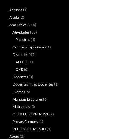
Acessos
(1)
Ajuda
(2)
Ano Letivo
(215)
Atividades
(88)
Palestras
(1)
Critérios Específicos
(1)
Discentes
(47)
APOIO
(1)
QVE
(6)
Docentes
(3)
Docentes | Não Docentes
(1)
Exames
(5)
Manuais Escolares
(6)
Matriculas
(3)
OFERTA FORMATIVA
(2)
Provas Comuns
(1)
RECONHECMENTO
(1)
Apoio
(2)