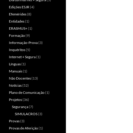
Edições ESJR
(4)
Efemérides
(8)
Entidades
(1)
ERASMUS+
(1)
Formação
(9)
Informação-Prova
(3)
Inquéritos
(5)
Internet + Segura
(1)
Línguas
(1)
Manuais
(1)
Não Docentes
(13)
Notícias
(52)
Plano de Comunicação
(1)
Projetos
(36)
Segurança
(7)
SIMULACROS
(3)
Provas
(3)
Provas de Aferição
(1)