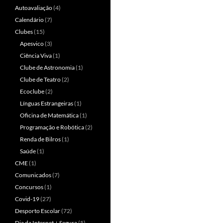
Autoavaliação
(4)
Calendário
(7)
Clubes
(15)
Apesvico
(3)
Ciência Viva
(1)
Clube de Astronomia
(1)
Clube de Teatro
(2)
Ecoclube
(2)
Línguas Estrangeiras
(1)
Oficina de Matemática
(1)
Programação e Robótica
(2)
Renda de Bilros
(1)
Saúde
(1)
CME
(1)
Comunicados
(7)
Concursos
(1)
Covid-19
(27)
Desporto Escolar
(72)
Dia da Internet + Segura
(5)