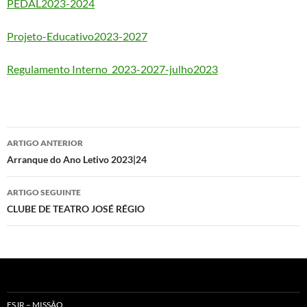
PEDAL2023-2024
Projeto-Educativo2023-2027
Regulamento Interno_2023-2027-julho2023
Navegação
ARTIGO ANTERIOR
de
Arranque do Ano Letivo 2023|24
artigos
ARTIGO SEGUINTE
CLUBE DE TEATRO JOSÉ RÉGIO
ESJR – MISSÃO