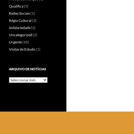
Qualifica
(5)
Redes Sociais
(1)
Régio Cultural
(3)
Solidariedade
(2)
Uncategorized
(2)
Urgente
(10)
Visitas de Estudo
(1)
ARQUIVO DE NOTÍCIAS
Arquivo
de
Notícias