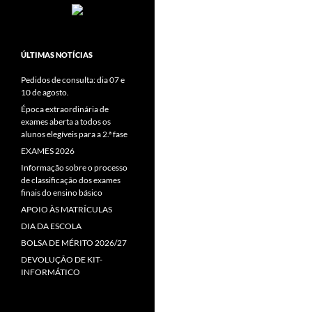
ÚLTIMAS NOTÍCIAS
Pedidos de consulta: dia 07 e
10 de agosto.
Época extraordinária de
exames aberta a todos os
alunos elegíveis para a 2.ª fase
EXAMES 2026
Informação sobre o processo
de classificação dos exames
finais do ensino básico
APOIO ÀS MATRÍCULAS
DIA DA ESCOLA
BOLSA DE MÉRITO 2026/27
DEVOLUÇÃO DE KIT-
INFORMÁTICO