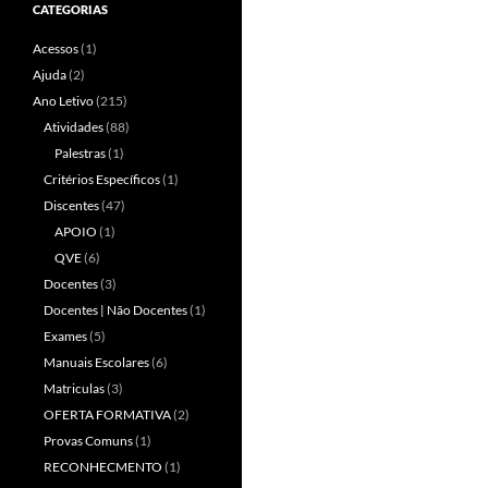
CATEGORIAS
Acessos
(1)
Ajuda
(2)
Ano Letivo
(215)
Atividades
(88)
Palestras
(1)
Critérios Específicos
(1)
Discentes
(47)
APOIO
(1)
QVE
(6)
Docentes
(3)
Docentes | Não Docentes
(1)
Exames
(5)
Manuais Escolares
(6)
Matriculas
(3)
OFERTA FORMATIVA
(2)
Provas Comuns
(1)
RECONHECMENTO
(1)