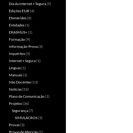
Dia da Internet + Segura
(5)
Edições ESJR
(4)
Efemérides
(8)
Entidades
(1)
ERASMUS+
(1)
Formação
(9)
Informação-Prova
(3)
Inquéritos
(5)
Internet + Segura
(1)
Línguas
(1)
Manuais
(1)
Não Docentes
(13)
Notícias
(52)
Plano de Comunicação
(1)
Projetos
(36)
Segurança
(7)
SIMULACROS
(3)
Provas
(3)
Provas de Aferição
(1)