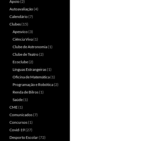
Apoio
(2)
Autoavaliação
(4)
Calendário
(7)
Clubes
(15)
Apesvico
(3)
Ciência Viva
(1)
Clube de Astronomia
(1)
Clube de Teatro
(2)
Ecoclube
(2)
Línguas Estrangeiras
(1)
Oficina de Matemática
(1)
Programação e Robótica
(2)
Renda de Bilros
(1)
Saúde
(1)
CME
(1)
Comunicados
(7)
Concursos
(1)
Covid-19
(27)
Desporto Escolar
(72)