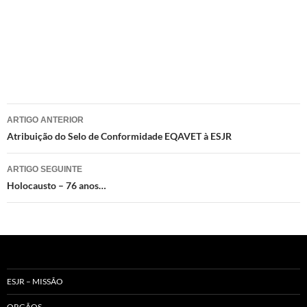
Navegação
ARTIGO ANTERIOR
de
Atribuição do Selo de Conformidade EQAVET à ESJR
artigos
ARTIGO SEGUINTE
Holocausto – 76 anos…
ESJR – MISSÃO
ORGÃOS