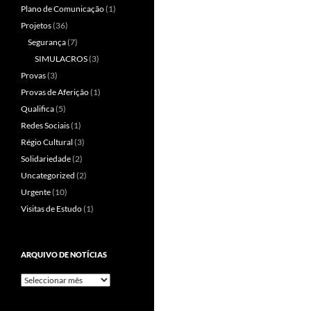
Plano de Comunicação
(1)
Projetos
(36)
Segurança
(7)
SIMULACROS
(3)
Provas
(3)
Provas de Aferição
(1)
Qualifica
(5)
Redes Sociais
(1)
Régio Cultural
(3)
Solidariedade
(2)
Uncategorized
(2)
Urgente
(10)
Visitas de Estudo
(1)
ARQUIVO DE NOTÍCIAS
Arquivo
de
Notícias