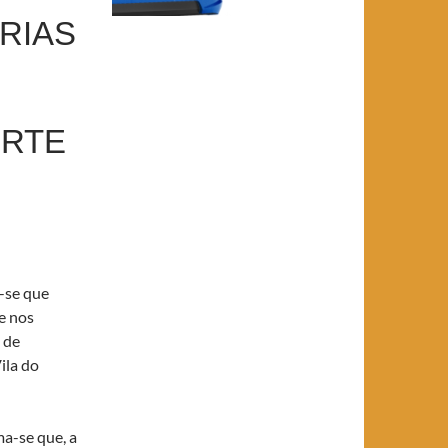
RIAS
ORTE
-se que
 e nos
 de
ila do
a-se que, a