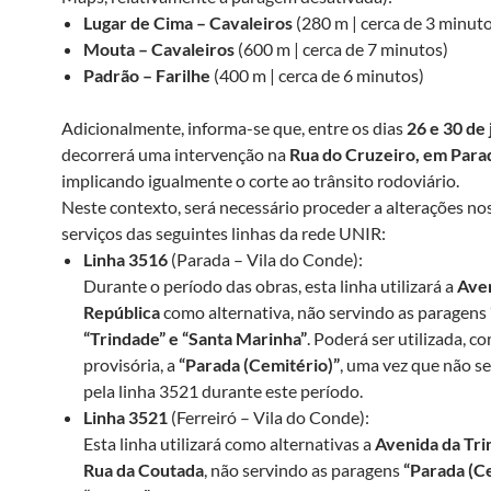
Lugar de Cima – Cavaleiros
(280 m | cerca de 3 minut
Mouta – Cavaleiros
(600 m | cerca de 7 minutos)
Padrão – Farilhe
(400 m | cerca de 6 minutos)
Adicionalmente, informa-se que, entre os dias
26 e 30 de 
decorrerá uma intervenção na
Rua do Cruzeiro, em Para
implicando igualmente o corte ao trânsito rodoviário.
Neste contexto, será necessário proceder a alterações no
serviços das seguintes linhas da rede UNIR:
Linha 3516
(Parada – Vila do Conde):
Durante o período das obras, esta linha utilizará a
Ave
República
como alternativa, não servindo as paragens
“Trindade” e “Santa Marinha”
. Poderá ser utilizada, 
provisória, a
“Parada (Cemitério)”
, uma vez que não se
pela linha 3521 durante este período.
Linha 3521
(Ferreiró – Vila do Conde):
Esta linha utilizará como alternativas a
Avenida da Tri
Rua da Coutada
, não servindo as paragens
“Parada (Ce