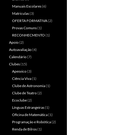
Manuais Escolares
(6)
Matriculas
(3)
OFERTA FORMATIVA
(2)
Provas Comuns
(1)
RECONHECMENTO
(1)
Apoio
(2)
Autoavaliação
(4)
Calendário
(7)
Clubes
(15)
Apesvico
(3)
Ciência Viva
(1)
Clube de Astronomia
(1)
Clube de Teatro
(2)
Ecoclube
(2)
Línguas Estrangeiras
(1)
Oficina de Matemática
(1)
Programação e Robótica
(2)
Renda de Bilros
(1)