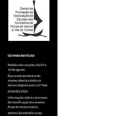
ÚLTIMAS NOTÍCIAS
Pedidos de consulta: dia 07 e
10 de agosto.
Época extraordinária de
exames aberta a todos os
alunos elegíveis para a 2.ª fase
EXAMES 2026
Informação sobre o processo
de classificação dos exames
finais do ensino básico
APOIO ÀS MATRÍCULAS