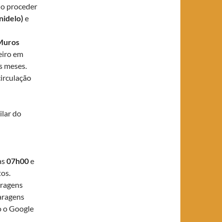
rio proceder
nidelo)
e
Muros
eiro em
s meses.
irculação
ilar do
as
07h00
e
os.
aragens
aragens
o o Google