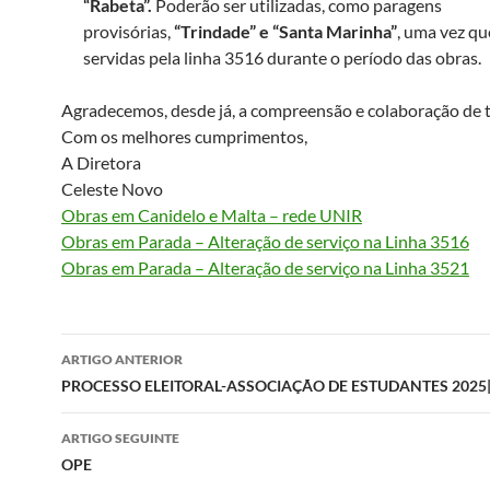
“Rabeta”.
Poderão ser utilizadas, como paragens
provisórias,
“Trindade” e “Santa Marinha”
, uma vez qu
servidas pela linha 3516 durante o período das obras.
Agradecemos, desde já, a compreensão e colaboração de 
Com os melhores cumprimentos,
A Diretora
Celeste Novo
Obras em Canidelo e Malta – rede UNIR
Obras em Parada – Alteração de serviço na Linha 3516
Obras em Parada – Alteração de serviço na Linha 3521
Navegação
ARTIGO ANTERIOR
de
PROCESSO ELEITORAL-ASSOCIAÇÃO DE ESTUDANTES 2025
artigos
ARTIGO SEGUINTE
OPE