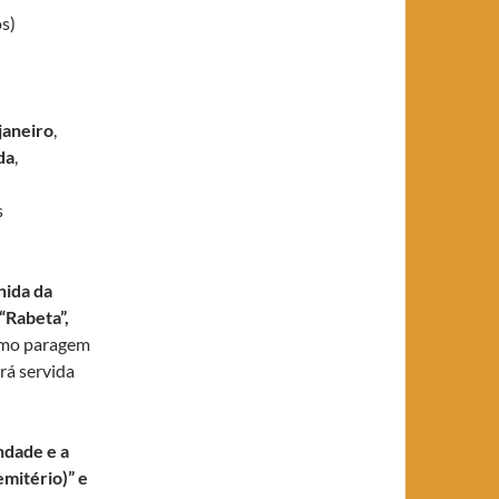
os)
janeiro
,
da
,
s
nida da
“Rabeta”,
como paragem
rá servida
ndade e a
mitério)” e