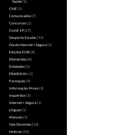
Saúde
(1)
CME
(1)
Comunicados
(7)
Concursos
(1)
Covid-19
(27)
Desporto Escolar
(72)
Dia da Internet + Segura
(5)
Edições ESJR
(4)
Efemérides
(8)
Entidades
(1)
ERASMUS+
(1)
Formação
(9)
Informação-Prova
(3)
Inquéritos
(5)
Internet + Segura
(1)
Línguas
(1)
Manuais
(1)
Não Docentes
(13)
Notícias
(52)