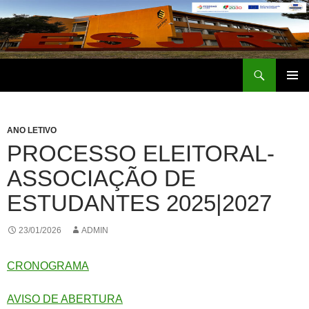
Saltar
para
o
conteúdo
Procurar
Escola Secundária José Régio
MENU
PRIMÁR
ANO LETIVO
PROCESSO ELEITORAL-
ASSOCIAÇÃO DE
ESTUDANTES 2025|2027
23/01/2026
ADMIN
CRONOGRAMA
AVISO DE ABERTURA