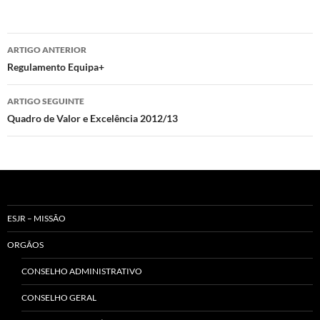
Navegação
ARTIGO ANTERIOR
de
Regulamento Equipa+
artigos
ARTIGO SEGUINTE
Quadro de Valor e Excelência 2012/13
ESJR – MISSÃO
ORGÃOS
CONSELHO ADMINISTRATIVO
CONSELHO GERAL