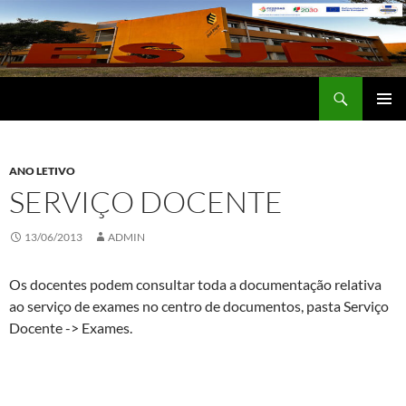
Saltar
para
o
conteúdo
Procurar
Escola Secundária José Régio
MENU
PRIMÁR
ANO LETIVO
SERVIÇO DOCENTE
13/06/2013
ADMIN
Os docentes podem consultar toda a documentação relativa
ao serviço de exames no centro de documentos, pasta Serviço
Docente -> Exames.