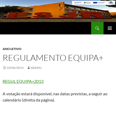
Saltar
para
o
conteúdo
Procurar
Escola Secundária José Régio
MENU
PRIMÁR
ANO LETIVO
REGULAMENTO EQUIPA+
03/06/2013
ADMIN
REGUL EQUIPA+2013
A votação estará disponível, nas datas previstas, a seguir ao
calendário (direita da página).