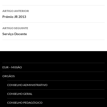
Navegação
ARTIGO ANTERIOR
de
Prémio JR 2013
artigos
ARTIGO SEGUINTE
Serviço Docente
ESJR – MISSÃO
ORGÃOS
CONSELHO ADMINISTRATIVO
CONSELHO GERAL
CONSELHO PEDAGÓGICO