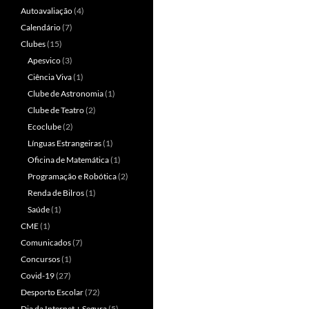
Autoavaliação
(4)
Calendário
(7)
Clubes
(15)
Apesvico
(3)
Ciência Viva
(1)
Clube de Astronomia
(1)
Clube de Teatro
(2)
Ecoclube
(2)
Línguas Estrangeiras
(1)
Oficina de Matemática
(1)
Programação e Robótica
(2)
Renda de Bilros
(1)
Saúde
(1)
CME
(1)
Comunicados
(7)
Concursos
(1)
Covid-19
(27)
Desporto Escolar
(72)
Dia da Internet + Segura
(5)