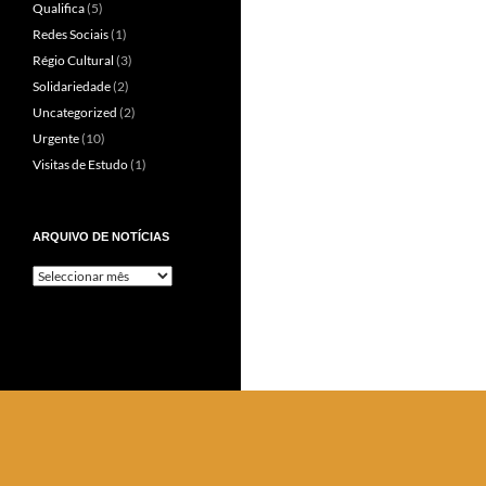
Qualifica
(5)
Redes Sociais
(1)
Régio Cultural
(3)
Solidariedade
(2)
Uncategorized
(2)
Urgente
(10)
Visitas de Estudo
(1)
ARQUIVO DE NOTÍCIAS
Arquivo
de
Notícias