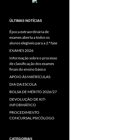
ÚLTIMAS NOTÍCIAS
Época extraordinária de
exames aberta a todos os
alunos elegíveis para a 2.ª fase
EXAMES 2026
Informação sobre o processo
de classificação dos exames
finais do ensino básico
APOIO ÀS MATRÍCULAS
DIA DA ESCOLA
BOLSA DE MÉRITO 2026/27
DEVOLUÇÃO DE KIT-
INFORMÁTICO
PROCEDIMENTO
CONCURSAL PSICÓLOGO
CATEGORIAS