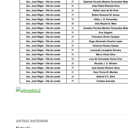
Navegação
ARTIGO ANTERIOR
Natação