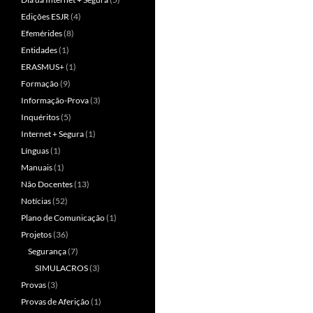
Edições ESJR
(4)
Efemérides
(8)
Entidades
(1)
ERASMUS+
(1)
Formação
(9)
Informação-Prova
(3)
Inquéritos
(5)
Internet + Segura
(1)
Línguas
(1)
Manuais
(1)
Não Docentes
(13)
Notícias
(52)
Plano de Comunicação
(1)
Projetos
(36)
Segurança
(7)
SIMULACROS
(3)
Provas
(3)
Provas de Aferição
(1)