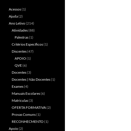
Acessos
(1)
Ajuda
(2)
Ano Letivo
(214)
Atividades
(88)
Palestras
(1)
Critérios Específicos
(1)
Discentes
(47)
APOIO
(1)
QVE
(6)
Docentes
(3)
Docentes | Não Docentes
(1)
Exames
(4)
Manuais Escolares
(6)
Matriculas
(3)
OFERTA FORMATIVA
(2)
Provas Comuns
(1)
RECONHECMENTO
(1)
Apoio
(2)