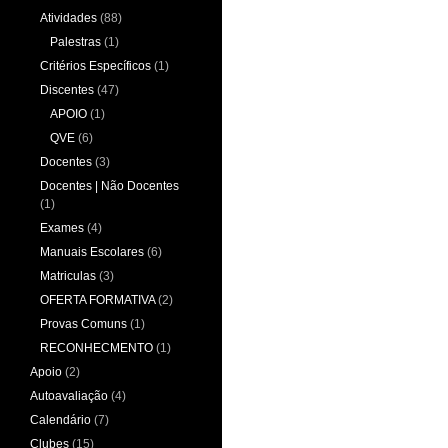
Atividades
(88)
Palestras
(1)
Critérios Específicos
(1)
Discentes
(47)
APOIO
(1)
QVE
(6)
Docentes
(3)
Docentes | Não Docentes
(1)
Exames
(4)
Manuais Escolares
(6)
Matriculas
(3)
OFERTA FORMATIVA
(2)
Provas Comuns
(1)
RECONHECMENTO
(1)
Apoio
(2)
Autoavaliação
(4)
Calendário
(7)
Clubes
(15)