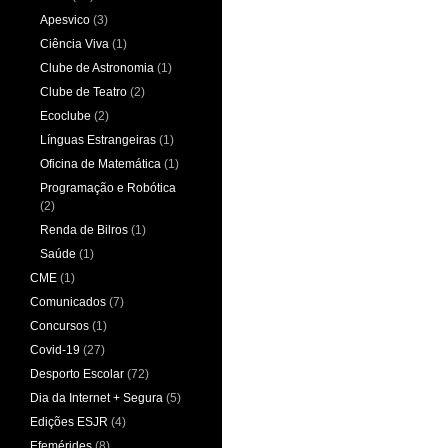
Apesvico
(3)
Ciência Viva
(1)
Clube de Astronomia
(1)
Clube de Teatro
(2)
Ecoclube
(2)
Línguas Estrangeiras
(1)
Oficina de Matemática
(1)
Programação e Robótica
(2)
Renda de Bilros
(1)
Saúde
(1)
CME
(1)
Comunicados
(7)
Concursos
(1)
Covid-19
(27)
Desporto Escolar
(72)
Dia da Internet + Segura
(5)
Edições ESJR
(4)
Efemérides
(8)