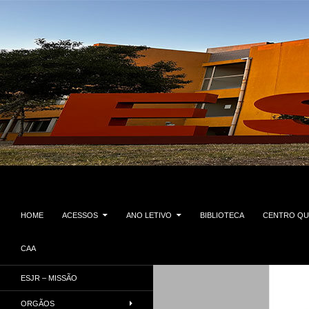
Saltar
para
o
conteúdo
Procurar
Escola Secundária José Régio
HOME
ACESSOS
ANO LETIVO
BIBLIOTECA
CENTRO QU
CAA
Vila do Conde
ESJR – MISSÃO
ORGÃOS