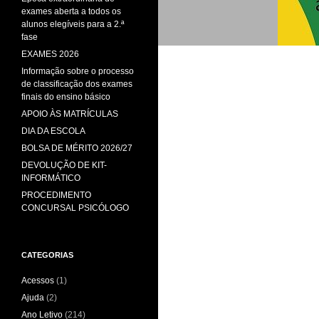
exames aberta a todos os
alunos elegíveis para a 2.ª
fase
EXAMES 2026
Informação sobre o processo
de classificação dos exames
finais do ensino básico
APOIO ÀS MATRÍCULAS
DIA DA ESCOLA
BOLSA DE MÉRITO 2026/27
DEVOLUÇÃO DE KIT-
INFORMÁTICO
PROCEDIMENTO
CONCURSAL PSICÓLOGO
CATEGORIAS
Acessos
(1)
Ajuda
(2)
Ano Letivo
(214)