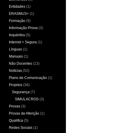
Entidades
(1)
ERASMUS+
(1)
Formação
(9)
Informação-Prova
(3)
Inquéritos
(5)
Internet + Segura
(1)
Línguas
(1)
Manuais
(1)
Não Docentes
(13)
Notícias
(52)
Plano de Comunicação
(1)
Projetos
(36)
Segurança
(7)
SIMULACROS
(3)
Provas
(3)
Provas de Aferição
(1)
Qualifica
(5)
Redes Sociais
(1)