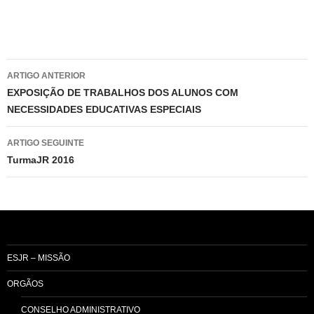
Navegação
ARTIGO ANTERIOR
de
EXPOSIÇÃO DE TRABALHOS DOS ALUNOS COM
NECESSIDADES EDUCATIVAS ESPECIAIS
artigos
ARTIGO SEGUINTE
TurmaJR 2016
ESJR – MISSÃO
ORGÃOS
CONSELHO ADMINISTRATIVO