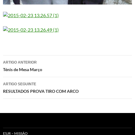
Navegação
ARTIGO ANTERIOR
de
Ténis de Mesa Março
artigos
ARTIGO SEGUINTE
RESULTADOS PROVA TIRO COM ARCO
ESJR – MISSÃO