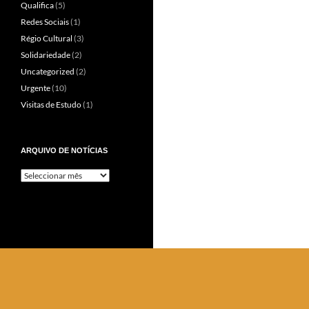
Qualifica
(5)
Redes Sociais
(1)
Régio Cultural
(3)
Solidariedade
(2)
Uncategorized
(2)
Urgente
(10)
Visitas de Estudo
(1)
ARQUIVO DE NOTÍCIAS
Arquivo
de
Notícias