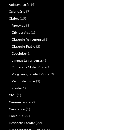
Autoavaliação
(4)
Calendário
(7)
Clubes
(15)
Apesvico
(3)
Ciência Viva
(1)
Clube de Astronomia
(1)
Clube de Teatro
(2)
Ecoclube
(2)
Línguas Estrangeiras
(1)
Oficina de Matemática
(1)
Programação e Robótica
(2)
Renda de Bilros
(1)
Saúde
(1)
CME
(1)
Comunicados
(7)
Concursos
(1)
Covid-19
(27)
Desporto Escolar
(72)
Dia da Internet + Segura
(5)