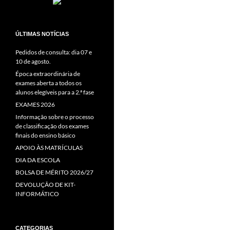
ÚLTIMAS NOTÍCIAS
Pedidos de consulta: dia 07 e
10 de agosto.
Época extraordinária de
exames aberta a todos os
alunos elegíveis para a 2.ª fase
EXAMES 2026
Informação sobre o processo
de classificação dos exames
finais do ensino básico
APOIO ÀS MATRÍCULAS
DIA DA ESCOLA
BOLSA DE MÉRITO 2026/27
DEVOLUÇÃO DE KIT-
INFORMÁTICO
CATEGORIAS