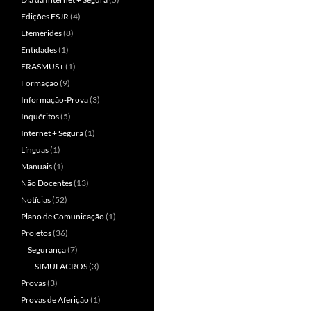
Edições ESJR
(4)
Efemérides
(8)
Entidades
(1)
ERASMUS+
(1)
Formação
(9)
Informação-Prova
(3)
Inquéritos
(5)
Internet + Segura
(1)
Línguas
(1)
Manuais
(1)
Não Docentes
(13)
Notícias
(52)
Plano de Comunicação
(1)
Projetos
(36)
Segurança
(7)
SIMULACROS
(3)
Provas
(3)
Provas de Aferição
(1)