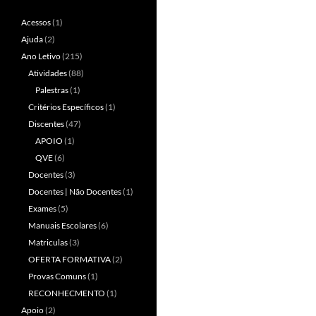
Acessos
(1)
Ajuda
(2)
Ano Letivo
(215)
Atividades
(88)
Palestras
(1)
Critérios Específicos
(1)
Discentes
(47)
APOIO
(1)
QVE
(6)
Docentes
(3)
Docentes | Não Docentes
(1)
Exames
(5)
Manuais Escolares
(6)
Matriculas
(3)
OFERTA FORMATIVA
(2)
Provas Comuns
(1)
RECONHECMENTO
(1)
Apoio
(2)