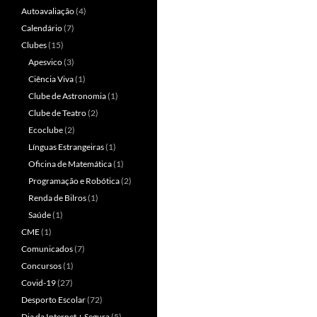
Autoavaliação
(4)
Calendário
(7)
Clubes
(15)
Apesvico
(3)
Ciência Viva
(1)
Clube de Astronomia
(1)
Clube de Teatro
(2)
Ecoclube
(2)
Línguas Estrangeiras
(1)
Oficina de Matemática
(1)
Programação e Robótica
(2)
Renda de Bilros
(1)
Saúde
(1)
CME
(1)
Comunicados
(7)
Concursos
(1)
Covid-19
(27)
Desporto Escolar
(72)
Dia da Internet + Segura
(5)