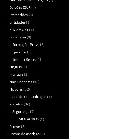
Edições ESJR
(4)
Efemérides
(8)
Entidades
(1)
ERASMUS+
(1)
Formação
(9)
Informação-Prova
(3)
Inquéritos
(5)
Internet + Segura
(1)
Línguas
(1)
Manuais
(1)
Não Docentes
(13)
Notícias
(52)
Plano de Comunicação
(1)
Projetos
(36)
Segurança
(7)
SIMULACROS
(3)
Provas
(3)
Provas de Aferição
(1)