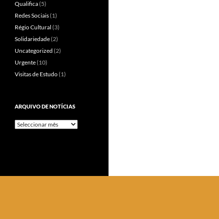
Qualifica
(5)
Redes Sociais
(1)
Régio Cultural
(3)
Solidariedade
(2)
Uncategorized
(2)
Urgente
(10)
Visitas de Estudo
(1)
ARQUIVO DE NOTÍCIAS
Arquivo
de
Notícias