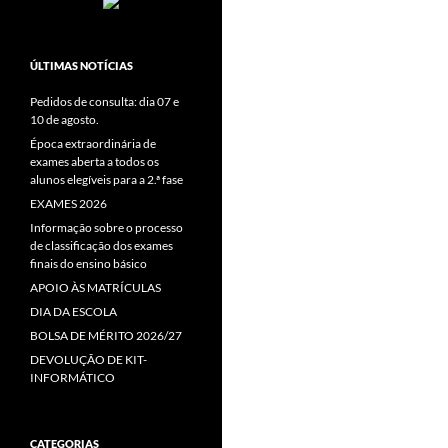
ÚLTIMAS NOTÍCIAS
Pedidos de consulta: dia 07 e
10 de agosto.
Época extraordinária de
exames aberta a todos os
alunos elegíveis para a 2.ª fase
EXAMES 2026
Informação sobre o processo
de classificação dos exames
finais do ensino básico
APOIO ÀS MATRÍCULAS
DIA DA ESCOLA
BOLSA DE MÉRITO 2026/27
DEVOLUÇÃO DE KIT-
INFORMÁTICO
CATEGORIAS