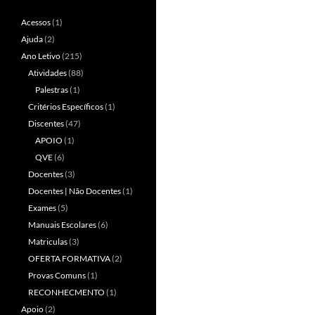
Acessos
(1)
Ajuda
(2)
Ano Letivo
(215)
Atividades
(88)
Palestras
(1)
Critérios Específicos
(1)
Discentes
(47)
APOIO
(1)
QVE
(6)
Docentes
(3)
Docentes | Não Docentes
(1)
Exames
(5)
Manuais Escolares
(6)
Matriculas
(3)
OFERTA FORMATIVA
(2)
Provas Comuns
(1)
RECONHECMENTO
(1)
Apoio
(2)