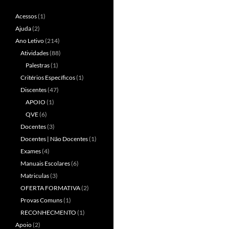
Acessos
(1)
Ajuda
(2)
Ano Letivo
(214)
Atividades
(88)
Palestras
(1)
Critérios Específicos
(1)
Discentes
(47)
APOIO
(1)
QVE
(6)
Docentes
(3)
Docentes | Não Docentes
(1)
Exames
(4)
Manuais Escolares
(6)
Matriculas
(3)
OFERTA FORMATIVA
(2)
Provas Comuns
(1)
RECONHECMENTO
(1)
Apoio
(2)