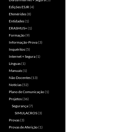
Edições ESJR
(4)
Efemérides
(8)
Entidades
(1)
ERASMUS+
(1)
Formação
(9)
Informação-Prova
(3)
Inquéritos
(5)
Internet + Segura
(1)
Línguas
(1)
Manuais
(1)
Não Docentes
(13)
Notícias
(52)
Plano de Comunicação
(1)
Projetos
(36)
Segurança
(7)
SIMULACROS
(3)
Provas
(3)
Provas de Aferição
(1)