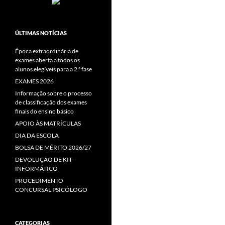
ÚLTIMAS NOTÍCIAS
Época extraordinária de
exames aberta a todos os
alunos elegíveis para a 2.ª fase
EXAMES 2026
Informação sobre o processo
de classificação dos exames
finais do ensino básico
APOIO ÀS MATRÍCULAS
DIA DA ESCOLA
BOLSA DE MÉRITO 2026/27
DEVOLUÇÃO DE KIT-
INFORMÁTICO
PROCEDIMENTO
CONCURSAL PSICÓLOGO
CATEGORIAS