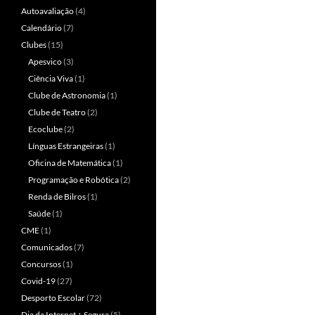
Autoavaliação
(4)
Calendário
(7)
Clubes
(15)
Apesvico
(3)
Ciência Viva
(1)
Clube de Astronomia
(1)
Clube de Teatro
(2)
Ecoclube
(2)
Línguas Estrangeiras
(1)
Oficina de Matemática
(1)
Programação e Robótica
(2)
Renda de Bilros
(1)
Saúde
(1)
CME
(1)
Comunicados
(7)
Concursos
(1)
Covid-19
(27)
Desporto Escolar
(72)
Dia da Internet + Segura
(5)