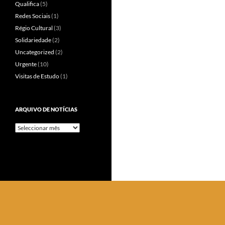
Qualifica
(5)
Redes Sociais
(1)
Régio Cultural
(3)
Solidariedade
(2)
Uncategorized
(2)
Urgente
(10)
Visitas de Estudo
(1)
ARQUIVO DE NOTÍCIAS
Arquivo
de
Notícias