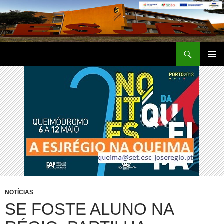
Saltar
para
o
conteúdo
Procurar
Escola Secundária José Régio
MENU
PRIMÁR
NOTÍCIAS
SE FOSTE ALUNO NA