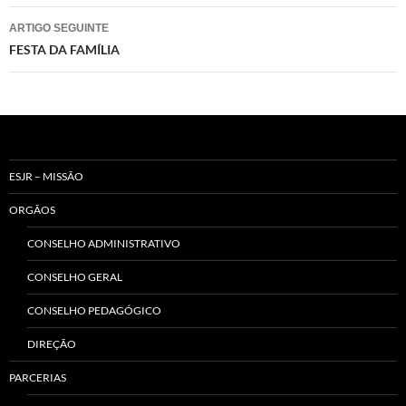
artigos
ARTIGO SEGUINTE
FESTA DA FAMÍLIA
ESJR – MISSÃO
ORGÃOS
CONSELHO ADMINISTRATIVO
CONSELHO GERAL
CONSELHO PEDAGÓGICO
DIREÇÃO
PARCERIAS