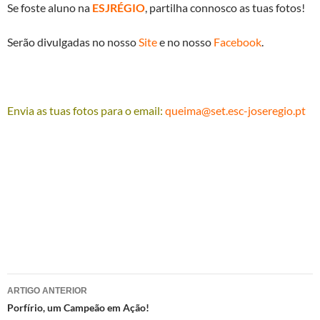
Se foste aluno na
ESJRÉGIO
, partilha connosco as tuas fotos!
Serão divulgadas no nosso
Site
e no nosso
Facebook
.
Envia as tuas fotos para o email:
queima@set.esc-joseregio.pt
Navegação
ARTIGO ANTERIOR
de
Porfírio, um Campeão em Ação!