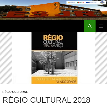
Saltar
para
o
conteúdo
Procurar
Escola Secundária José Régio
MENU
PRIMÁR
RÉGIO CULTURAL
RÉGIO CULTURAL 2018