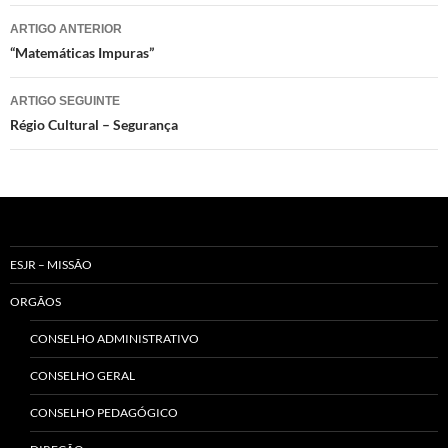
Navegação
ARTIGO ANTERIOR
de
“Matemáticas Impuras”
artigos
ARTIGO SEGUINTE
Régio Cultural – Segurança
ESJR – MISSÃO
ORGÃOS
CONSELHO ADMINISTRATIVO
CONSELHO GERAL
CONSELHO PEDAGÓGICO