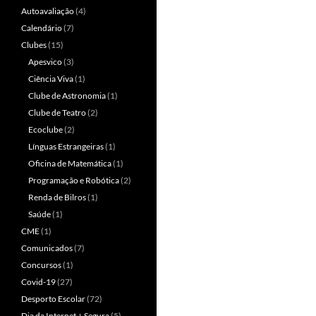
Autoavaliação
(4)
Calendário
(7)
Clubes
(15)
Apesvico
(3)
Ciência Viva
(1)
Clube de Astronomia
(1)
Clube de Teatro
(2)
Ecoclube
(2)
Línguas Estrangeiras
(1)
Oficina de Matemática
(1)
Programação e Robótica
(2)
Renda de Bilros
(1)
Saúde
(1)
CME
(1)
Comunicados
(7)
Concursos
(1)
Covid-19
(27)
Desporto Escolar
(72)
Dia da Internet + Segura
(5)