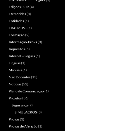
Edições ESJR
(4)
Efemérides
(8)
Entidades
(1)
ERASMUS+
(1)
Formação
(9)
Informação-Prova
(3)
Inquéritos
(5)
Internet + Segura
(1)
Línguas
(1)
Manuais
(1)
Não Docentes
(13)
Notícias
(52)
Plano de Comunicação
(1)
Projetos
(36)
Segurança
(7)
SIMULACROS
(3)
Provas
(3)
Provas de Aferição
(1)