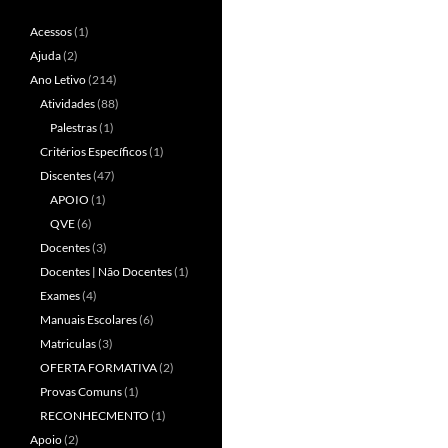
Acessos
(1)
Ajuda
(2)
Ano Letivo
(214)
Atividades
(88)
Palestras
(1)
Critérios Específicos
(1)
Discentes
(47)
APOIO
(1)
QVE
(6)
Docentes
(3)
Docentes | Não Docentes
(1)
Exames
(4)
Manuais Escolares
(6)
Matriculas
(3)
OFERTA FORMATIVA
(2)
Provas Comuns
(1)
RECONHECMENTO
(1)
Apoio
(2)