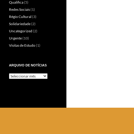
Qualifica
(5)
Redes Sociais
(1)
Régio Cultural
(3)
Solidariedade
(2)
Uncategorized
(2)
Urgente
(10)
Visitas de Estudo
(1)
ARQUIVO DE NOTÍCIAS
Arquivo
de
Notícias