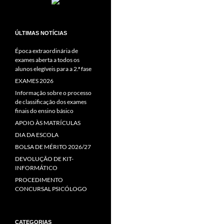
ÚLTIMAS NOTÍCIAS
Época extraordinária de
exames aberta a todos os
alunos elegíveis para a 2.ª fase
EXAMES 2026
Informação sobre o processo
de classificação dos exames
finais do ensino básico
APOIO ÀS MATRÍCULAS
DIA DA ESCOLA
BOLSA DE MÉRITO 2026/27
DEVOLUÇÃO DE KIT-
INFORMÁTICO
PROCEDIMENTO
CONCURSAL PSICÓLOGO
CATEGORIAS