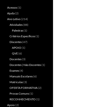
Acessos
(1)
Ajuda
(2)
Ano Letivo
(214)
Atividades
(88)
Palestras
(1)
Critérios Específicos
(1)
Discentes
(47)
APOIO
(1)
QVE
(6)
Docentes
(3)
Docentes | Não Docentes
(1)
Exames
(4)
Manuais Escolares
(6)
Matriculas
(3)
OFERTA FORMATIVA
(2)
Provas Comuns
(1)
RECONHECMENTO
(1)
Apoio
(2)