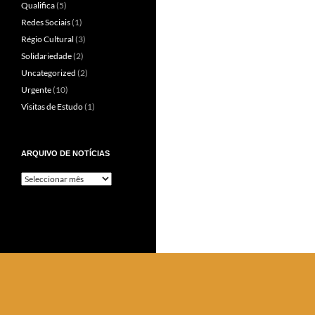
Qualifica
(5)
Redes Sociais
(1)
Régio Cultural
(3)
Solidariedade
(2)
Uncategorized
(2)
Urgente
(10)
Visitas de Estudo
(1)
ARQUIVO DE NOTÍCIAS
Arquivo
de
Notícias