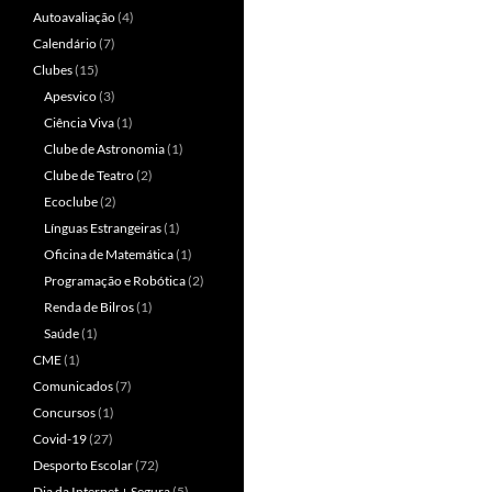
Autoavaliação
(4)
Calendário
(7)
Clubes
(15)
Apesvico
(3)
Ciência Viva
(1)
Clube de Astronomia
(1)
Clube de Teatro
(2)
Ecoclube
(2)
Línguas Estrangeiras
(1)
Oficina de Matemática
(1)
Programação e Robótica
(2)
Renda de Bilros
(1)
Saúde
(1)
CME
(1)
Comunicados
(7)
Concursos
(1)
Covid-19
(27)
Desporto Escolar
(72)
Dia da Internet + Segura
(5)