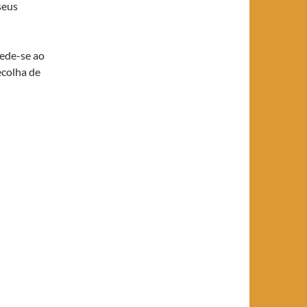
seus
cede-se ao
ecolha de