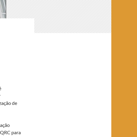
é
r
ização de
cação
s QRC para