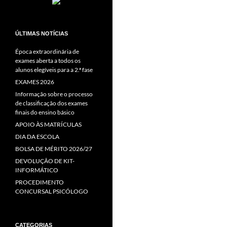
ÚLTIMAS NOTÍCIAS
Época extraordinária de
exames aberta a todos os
alunos elegíveis para a 2.ª fase
EXAMES 2026
Informação sobre o processo
de classificação dos exames
finais do ensino básico
APOIO ÀS MATRÍCULAS
DIA DA ESCOLA
BOLSA DE MÉRITO 2026/27
DEVOLUÇÃO DE KIT-
INFORMÁTICO
PROCEDIMENTO
CONCURSAL PSICÓLOGO
CATEGORIAS