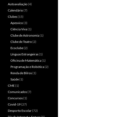
Autoavaliação
(4)
Calendário
(7)
Clubes
(15)
Apesvico
(3)
Ciência Viva
(1)
Clube de Astronomia
(1)
Clube de Teatro
(2)
Ecoclube
(2)
Línguas Estrangeiras
(1)
Oficina de Matemática
(1)
Programação e Robótica
(2)
Renda de Bilros
(1)
Saúde
(1)
CME
(1)
Comunicados
(7)
Concursos
(1)
Covid-19
(27)
Desporto Escolar
(72)
Dia da Internet + Segura
(5)