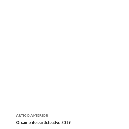
Navegação
ARTIGO ANTERIOR
de
Orçamento participativo 2019