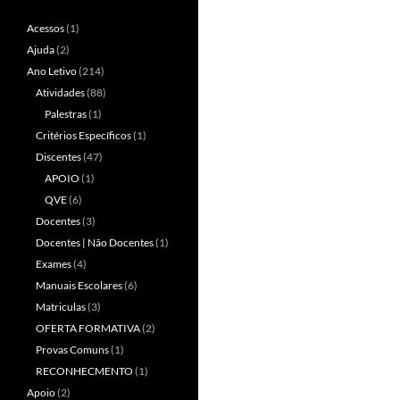
Acessos
(1)
Ajuda
(2)
Ano Letivo
(214)
Atividades
(88)
Palestras
(1)
Critérios Específicos
(1)
Discentes
(47)
APOIO
(1)
QVE
(6)
Docentes
(3)
Docentes | Não Docentes
(1)
Exames
(4)
Manuais Escolares
(6)
Matriculas
(3)
OFERTA FORMATIVA
(2)
Provas Comuns
(1)
RECONHECMENTO
(1)
Apoio
(2)