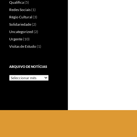
Qualifica
(5)
Redes Sociais
(1)
Régio Cultural
(3)
Solidariedade
(2)
Uncategorized
(2)
Urgente
(10)
Visitas de Estudo
(1)
ARQUIVO DE NOTÍCIAS
Arquivo
de
Notícias