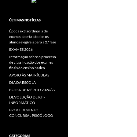
ÚLTIMAS NOTÍCIAS
Época extraordinária de
exames aberta a todos os
alunos elegíveis para a 2.ª fase
EXAMES 2026
Informação sobre o processo
de classificação dos exames
finais do ensino básico
APOIO ÀS MATRÍCULAS
DIA DA ESCOLA
BOLSA DE MÉRITO 2026/27
DEVOLUÇÃO DE KIT-
INFORMÁTICO
PROCEDIMENTO
CONCURSAL PSICÓLOGO
CATEGORIAS