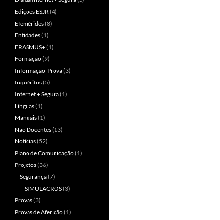
Edições ESJR
(4)
Efemérides
(8)
Entidades
(1)
ERASMUS+
(1)
Formação
(9)
Informação-Prova
(3)
Inquéritos
(5)
Internet + Segura
(1)
Línguas
(1)
Manuais
(1)
Não Docentes
(13)
Notícias
(52)
Plano de Comunicação
(1)
Projetos
(36)
Segurança
(7)
SIMULACROS
(3)
Provas
(3)
Provas de Aferição
(1)