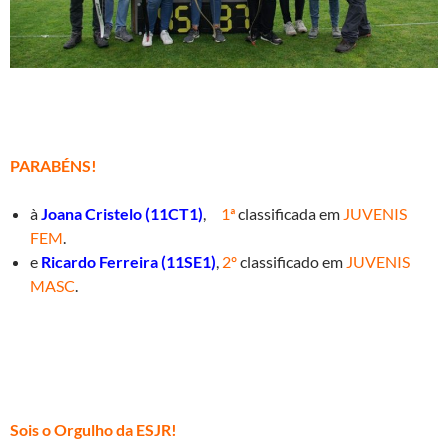
PARABÉNS!
à
Joana Cristelo (11CT1)
,
1ª
classificada em
JUVENIS
FEM
.
e
Ricardo Ferreira (11SE1)
,
2º
classificado em
JUVENIS
MASC
.
Sois o Orgulho da ESJR!