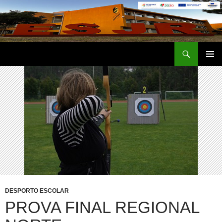
Saltar
para
o
conteúdo
Procurar
Escola Secundária José Régio
MENU
PRIMÁR
DESPORTO ESCOLAR
PROVA FINAL REGIONAL