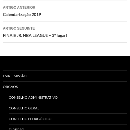
Navegação
ARTIGO ANTERIOR
de
Calendarização 2019
artigos
ARTIGO SEGUINTE
FINAIS JR. NBA LEAGUE – 3º lugar!
ESJR – MISSÃO
ORGÃOS
CONSELHO ADMINISTRATIVO
CONSELHO GERAL
CONSELHO PEDAGÓGICO
DIREÇÃO