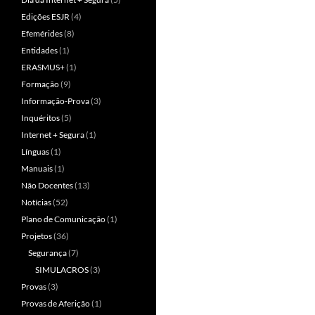
Edições ESJR
(4)
Efemérides
(8)
Entidades
(1)
ERASMUS+
(1)
Formação
(9)
Informação-Prova
(3)
Inquéritos
(5)
Internet + Segura
(1)
Línguas
(1)
Manuais
(1)
Não Docentes
(13)
Notícias
(52)
Plano de Comunicação
(1)
Projetos
(36)
Segurança
(7)
SIMULACROS
(3)
Provas
(3)
Provas de Aferição
(1)