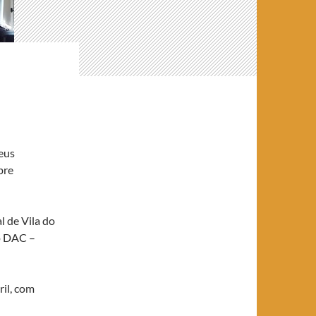
eus
bre
 de Vila do
jeto DAC –
ril, com