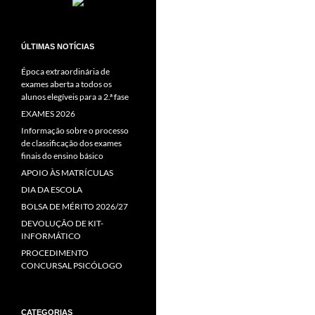
ÚLTIMAS NOTÍCIAS
Época extraordinária de
exames aberta a todos os
alunos elegíveis para a 2.ª fase
EXAMES 2026
Informação sobre o processo
de classificação dos exames
finais do ensino básico
APOIO ÀS MATRÍCULAS
DIA DA ESCOLA
BOLSA DE MÉRITO 2026/27
DEVOLUÇÃO DE KIT-
INFORMÁTICO
PROCEDIMENTO
CONCURSAL PSICÓLOGO
CATEGORIAS