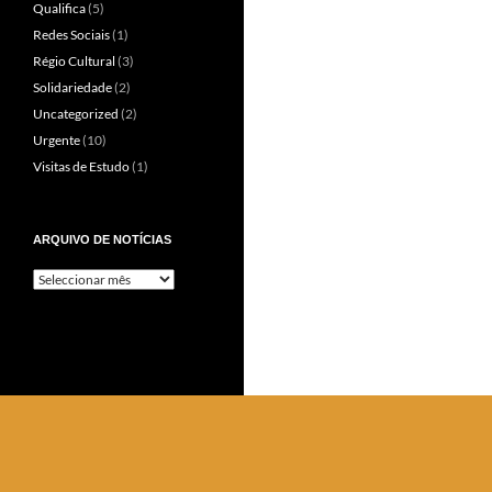
Qualifica
(5)
Redes Sociais
(1)
Régio Cultural
(3)
Solidariedade
(2)
Uncategorized
(2)
Urgente
(10)
Visitas de Estudo
(1)
ARQUIVO DE NOTÍCIAS
Arquivo
de
Notícias