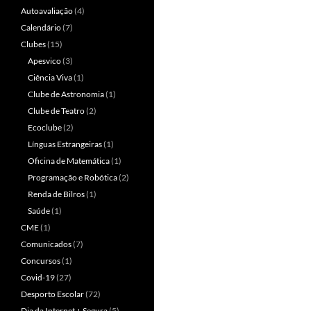
Autoavaliação
(4)
Calendário
(7)
Clubes
(15)
Apesvico
(3)
Ciência Viva
(1)
Clube de Astronomia
(1)
Clube de Teatro
(2)
Ecoclube
(2)
Línguas Estrangeiras
(1)
Oficina de Matemática
(1)
Programação e Robótica
(2)
Renda de Bilros
(1)
Saúde
(1)
CME
(1)
Comunicados
(7)
Concursos
(1)
Covid-19
(27)
Desporto Escolar
(72)
Dia da Internet + Segura
(5)