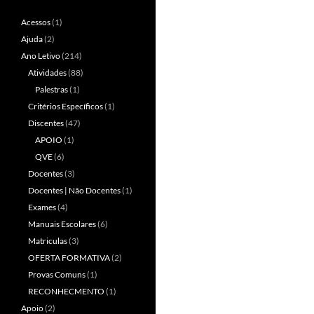
Acessos
(1)
Ajuda
(2)
Ano Letivo
(214)
Atividades
(88)
Palestras
(1)
Critérios Específicos
(1)
Discentes
(47)
APOIO
(1)
QVE
(6)
Docentes
(3)
Docentes | Não Docentes
(1)
Exames
(4)
Manuais Escolares
(6)
Matriculas
(3)
OFERTA FORMATIVA
(2)
Provas Comuns
(1)
RECONHECMENTO
(1)
Apoio
(2)