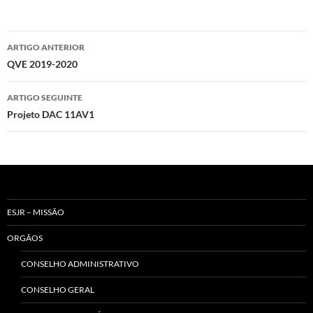
Navegação
ARTIGO ANTERIOR
de
QVE 2019-2020
artigos
ARTIGO SEGUINTE
Projeto DAC 11AV1
ESJR – MISSÃO
ORGÃOS
CONSELHO ADMINISTRATIVO
CONSELHO GERAL