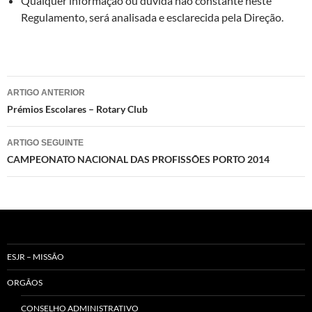
Qualquer informação ou dúvida não constante neste
Regulamento, será analisada e esclarecida pela Direção.
Navegação
ARTIGO ANTERIOR
de
Prémios Escolares – Rotary Club
artigos
ARTIGO SEGUINTE
CAMPEONATO NACIONAL DAS PROFISSÕES PORTO 2014
ESJR – MISSÃO
ORGÃOS
CONSELHO ADMINISTRATIVO