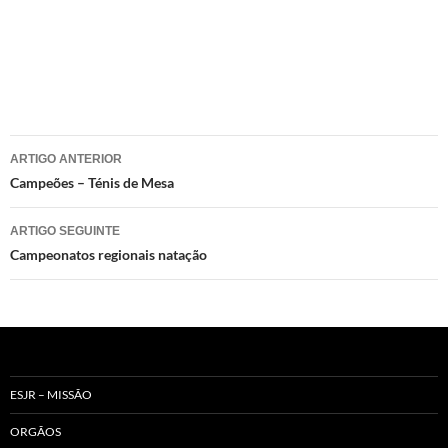
Navegação
ARTIGO ANTERIOR
de
Campeões – Ténis de Mesa
artigos
ARTIGO SEGUINTE
Campeonatos regionais natação
ESJR – MISSÃO
ORGÃOS