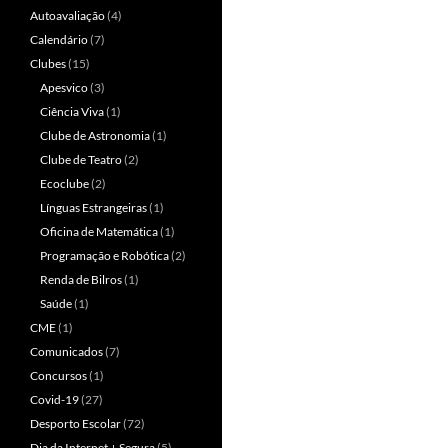
Autoavaliação
(4)
Calendário
(7)
Clubes
(15)
Apesvico
(3)
Ciência Viva
(1)
Clube de Astronomia
(1)
Clube de Teatro
(2)
Ecoclube
(2)
Línguas Estrangeiras
(1)
Oficina de Matemática
(1)
Programação e Robótica
(2)
Renda de Bilros
(1)
Saúde
(1)
CME
(1)
Comunicados
(7)
Concursos
(1)
Covid-19
(27)
Desporto Escolar
(72)
Dia da Internet + Segura
(5)