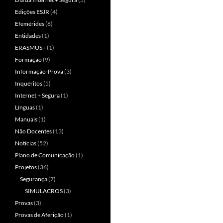
Edições ESJR
(4)
Efemérides
(8)
Entidades
(1)
ERASMUS+
(1)
Formação
(9)
Informação-Prova
(3)
Inquéritos
(5)
Internet + Segura
(1)
Línguas
(1)
Manuais
(1)
Não Docentes
(13)
Notícias
(52)
Plano de Comunicação
(1)
Projetos
(36)
Segurança
(7)
SIMULACROS
(3)
Provas
(3)
Provas de Aferição
(1)