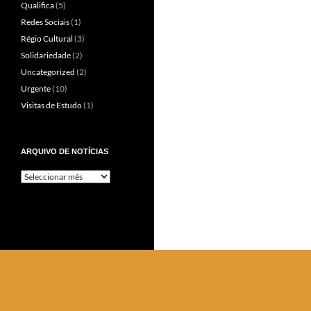
Qualifica
(5)
Redes Sociais
(1)
Régio Cultural
(3)
Solidariedade
(2)
Uncategorized
(2)
Urgente
(10)
Visitas de Estudo
(1)
ARQUIVO DE NOTÍCIAS
Arquivo
de
Notícias