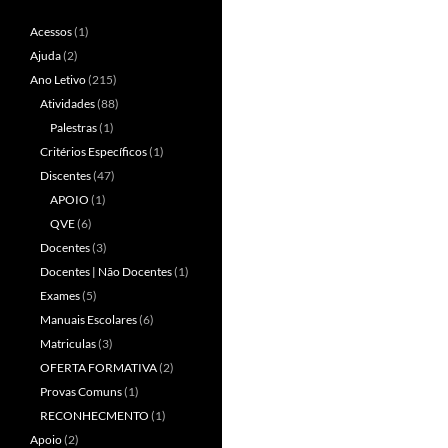
Acessos
(1)
Ajuda
(2)
Ano Letivo
(215)
Atividades
(88)
Palestras
(1)
Critérios Específicos
(1)
Discentes
(47)
APOIO
(1)
QVE
(6)
Docentes
(3)
Docentes | Não Docentes
(1)
Exames
(5)
Manuais Escolares
(6)
Matriculas
(3)
OFERTA FORMATIVA
(2)
Provas Comuns
(1)
RECONHECMENTO
(1)
Apoio
(2)