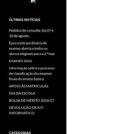
ÚLTIMAS NOTÍCIAS
Pedidos de consulta: dia 07 e
10 de agosto.
Época extraordinária de
exames aberta a todos os
alunos elegíveis para a 2.ª fase
EXAMES 2026
Informação sobre o processo
de classificação dos exames
finais do ensino básico
APOIO ÀS MATRÍCULAS
DIA DA ESCOLA
BOLSA DE MÉRITO 2026/27
DEVOLUÇÃO DE KIT-
INFORMÁTICO
CATEGORIAS