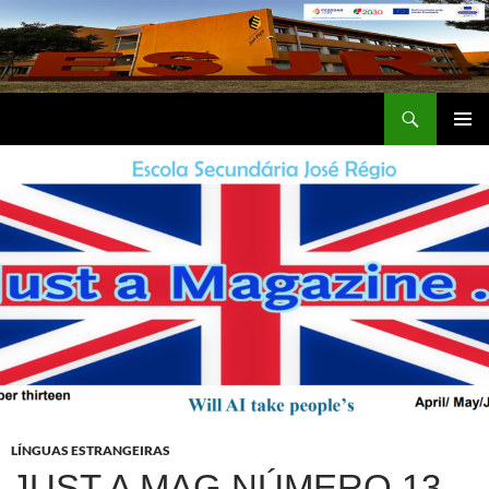
Saltar
para
o
conteúdo
Procurar
Escola Secundária José Régio
MENU
PRIMÁR
LÍNGUAS ESTRANGEIRAS
JUST A MAG NÚMERO 13