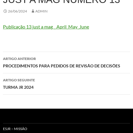
26/06/2024
ADMIN
Publicação 13 just a mag _ April_May_June
Navegação
ARTIGO ANTERIOR
de
PROCEDIMENTOS PARA PEDIDOS DE REVISÃO DE DECISÕES
artigos
ARTIGO SEGUINTE
TURMA JR 2024
ESJR – MISSÃO