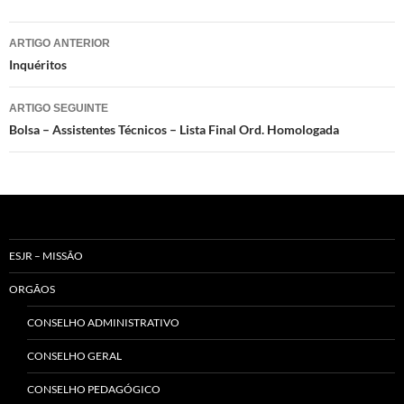
Navegação
ARTIGO ANTERIOR
de
Inquéritos
artigos
ARTIGO SEGUINTE
Bolsa – Assistentes Técnicos – Lista Final Ord. Homologada
ESJR – MISSÃO
ORGÃOS
CONSELHO ADMINISTRATIVO
CONSELHO GERAL
CONSELHO PEDAGÓGICO