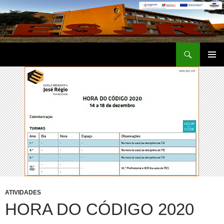
Saltar
para
o
conteúdo
Procurar
Escola Secundária José Régio
MENU
PRIMÁR
ATIVIDADES
HORA DO CÓDIGO 2020