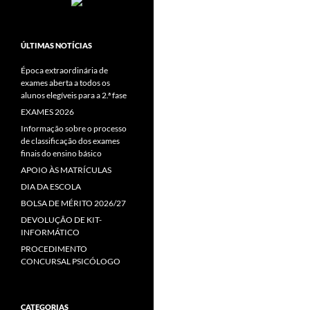
ÚLTIMAS NOTÍCIAS
Época extraordinária de
exames aberta a todos os
alunos elegíveis para a 2.ª fase
EXAMES 2026
Informação sobre o processo
de classificação dos exames
finais do ensino básico
APOIO ÀS MATRÍCULAS
DIA DA ESCOLA
BOLSA DE MÉRITO 2026/27
DEVOLUÇÃO DE KIT-
INFORMÁTICO
PROCEDIMENTO
CONCURSAL PSICÓLOGO
CATEGORIAS