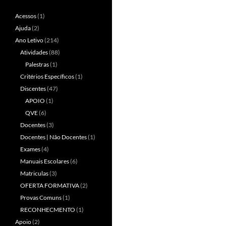
Acessos
(1)
Ajuda
(2)
Ano Letivo
(214)
Atividades
(88)
Palestras
(1)
Critérios Específicos
(1)
Discentes
(47)
APOIO
(1)
QVE
(6)
Docentes
(3)
Docentes | Não Docentes
(1)
Exames
(4)
Manuais Escolares
(6)
Matriculas
(3)
OFERTA FORMATIVA
(2)
Provas Comuns
(1)
RECONHECMENTO
(1)
Apoio
(2)