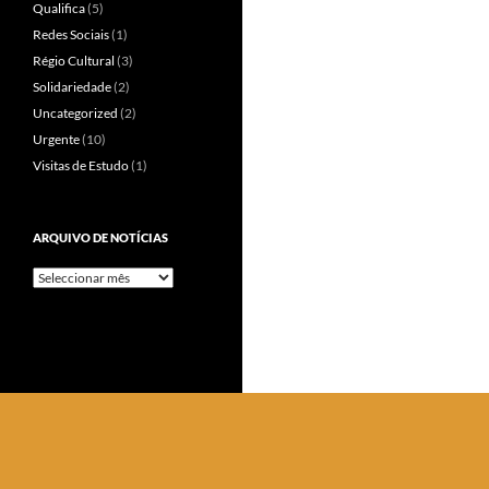
Qualifica
(5)
Redes Sociais
(1)
Régio Cultural
(3)
Solidariedade
(2)
Uncategorized
(2)
Urgente
(10)
Visitas de Estudo
(1)
ARQUIVO DE NOTÍCIAS
Arquivo
de
Notícias