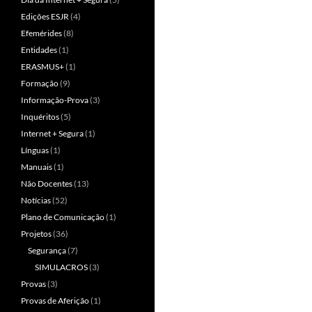
Edições ESJR
(4)
Efemérides
(8)
Entidades
(1)
ERASMUS+
(1)
Formação
(9)
Informação-Prova
(3)
Inquéritos
(5)
Internet + Segura
(1)
Línguas
(1)
Manuais
(1)
Não Docentes
(13)
Notícias
(52)
Plano de Comunicação
(1)
Projetos
(36)
Segurança
(7)
SIMULACROS
(3)
Provas
(3)
Provas de Aferição
(1)