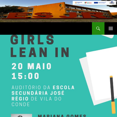
Saltar
para
o
conteúdo
Procurar
Escola Secundária José Régio
MENU
PRIMÁR