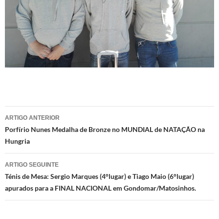
Navegação
ARTIGO ANTERIOR
de
Porfírio Nunes Medalha de Bronze no MUNDIAL de NATAÇÃO na
Hungria
artigos
ARTIGO SEGUINTE
Ténis de Mesa: Sergio Marques (4°lugar) e Tiago Maio (6°lugar)
apurados para a FINAL NACIONAL em Gondomar/Matosinhos.