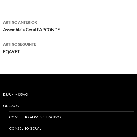
Navegação
ARTIGO ANTERIOR
de
Assembleia Geral FAPCONDE
artigos
ARTIGO SEGUINTE
EQAVET
ESJR – MISSÃO
ORGÃOS
CONSELHO ADMINISTRATIVO
CONSELHO GERAL