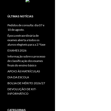
ÚLTIMAS NOTÍCIAS
Pedidos de consulta: dia 07 e
10 de agosto.
Época extraordinária de
exames aberta a todos os
alunos elegíveis para a 2.ª fase
EXAMES 2026
Informação sobre o processo
de classificação dos exames
finais do ensino básico
APOIO ÀS MATRÍCULAS
DIA DA ESCOLA
BOLSA DE MÉRITO 2026/27
DEVOLUÇÃO DE KIT-
INFORMÁTICO
CATEGORIAS