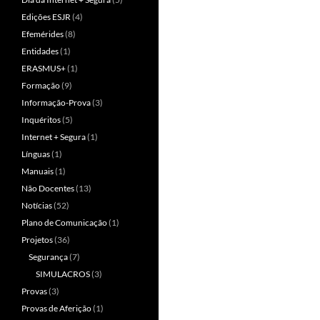
Edições ESJR
(4)
Efemérides
(8)
Entidades
(1)
ERASMUS+
(1)
Formação
(9)
Informação-Prova
(3)
Inquéritos
(5)
Internet + Segura
(1)
Línguas
(1)
Manuais
(1)
Não Docentes
(13)
Notícias
(52)
Plano de Comunicação
(1)
Projetos
(36)
Segurança
(7)
SIMULACROS
(3)
Provas
(3)
Provas de Aferição
(1)