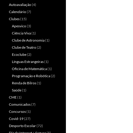
Autoavaliação
(4)
Calendário
(7)
Clubes
(15)
Apesvico
(3)
Ciência Viva
(1)
Clube de Astronomia
(1)
Clube de Teatro
(2)
Ecoclube
(2)
Línguas Estrangeiras
(1)
Oficina de Matemática
(1)
Programação e Robótica
(2)
Renda de Bilros
(1)
Saúde
(1)
CME
(1)
Comunicados
(7)
Concursos
(1)
Covid-19
(27)
Desporto Escolar
(72)
Dia da Internet + Segura
(5)