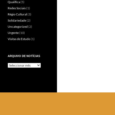
Qualifica
(5)
Redes Sociais
(1)
Régio Cultural
(3)
Solidariedade
(2)
Uncategorized
(2)
Urgente
(10)
Visitas de Estudo
(1)
ARQUIVO DE NOTÍCIAS
Arquivo
de
Notícias