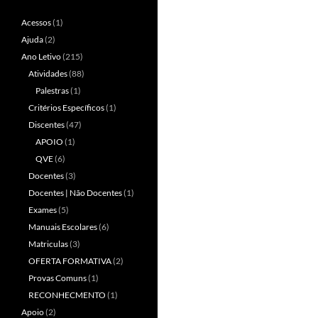
Acessos
(1)
Ajuda
(2)
Ano Letivo
(215)
Atividades
(88)
Palestras
(1)
Critérios Específicos
(1)
Discentes
(47)
APOIO
(1)
QVE
(6)
Docentes
(3)
Docentes | Não Docentes
(1)
Exames
(5)
Manuais Escolares
(6)
Matriculas
(3)
OFERTA FORMATIVA
(2)
Provas Comuns
(1)
RECONHECMENTO
(1)
Apoio
(2)