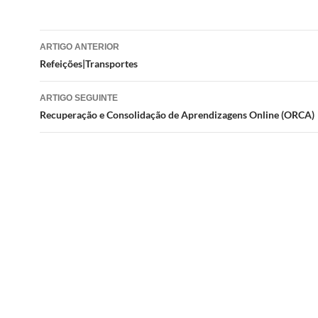
Navegação
ARTIGO ANTERIOR
de
Refeições|Transportes
artigos
ARTIGO SEGUINTE
Recuperação e Consolidação de Aprendizagens Online (ORCA)