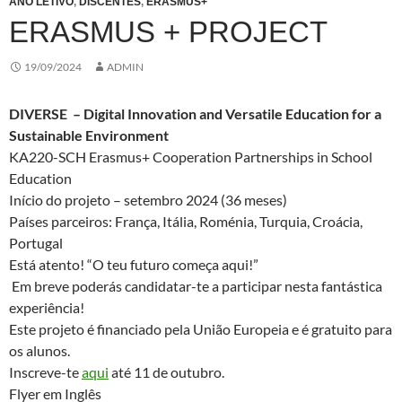
ANO LETIVO
,
DISCENTES
,
ERASMUS+
ERASMUS + PROJECT
19/09/2024
ADMIN
DIVERSE – Digital Innovation and Versatile Education for a
Sustainable Environment
KA220-SCH Erasmus+ Cooperation Partnerships in School
Education
Início do projeto – setembro 2024 (36 meses)
Países parceiros: França, Itália, Roménia, Turquia, Croácia,
Portugal
Está atento! “O teu futuro começa aqui!”
Em breve poderás candidatar-te a participar nesta fantástica
experiência!
Este projeto é financiado pela União Europeia e é gratuito para
os alunos.
Inscreve-te
aqui
até 11 de outubro.
Flyer em Inglês