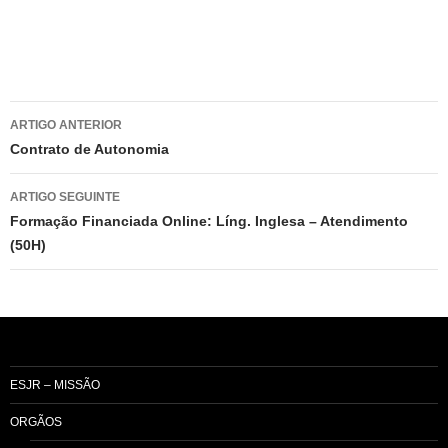
Navegação
ARTIGO ANTERIOR
de
Contrato de Autonomia
artigos
ARTIGO SEGUINTE
Formação Financiada Online: Líng. Inglesa – Atendimento
(50H)
ESJR – MISSÃO
ORGÃOS